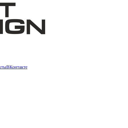
кты
ВКонтакте