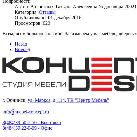
Подробности
Автор:
Волостных Татьяна Алексеевна № договора 20021
Категория:
Отзывы
Опубликовано: 01 декабря 2016
Просмотров: 620
Всем, всем большое спасибо. Заказываем у вас мебель, двери у
Назад
Вперёд
г. Обнинск
,
ул. Маркса, д. 114, ТК "Центр Мебель"
@
info
mebel-concept.ru
8(484)39 50-7-50
- Выставка
8(484)39 22-0-99
- Офис